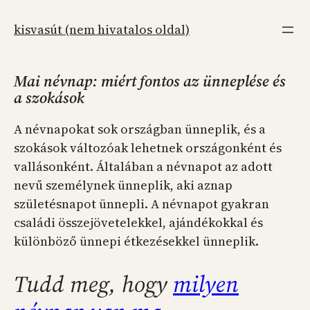
Ugrás
a
kisvasút (nem hivatalos oldal)
tartalomhoz
Mai névnap: miért fontos az ünneplése és
a szokások
A névnapokat sok országban ünneplik, és a
szokások változóak lehetnek országonként és
vallásonként. Általában a névnapot az adott
nevű személynek ünneplik, aki aznap
születésnapot ünnepli. A névnapot gyakran
családi összejövetelekkel, ajándékokkal és
különböző ünnepi étkezésekkel ünneplik.
Tudd meg, hogy
milyen