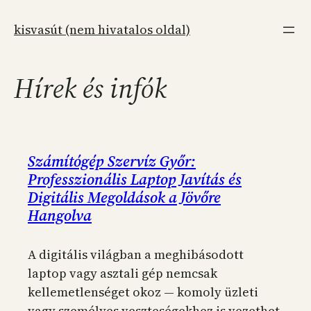
Ugrás
a
kisvasút (nem hivatalos oldal)
tartalomhoz
Hírek és infók
Számítógép Szervíz Győr:
Professzionális Laptop Javítás és
Digitális Megoldások a Jövőre
Hangolva
A digitális világban a meghibásodott
laptop vagy asztali gép nemcsak
kellemetlenséget okoz — komoly üzleti
vagy személyes veszteségekhez is vezethet.